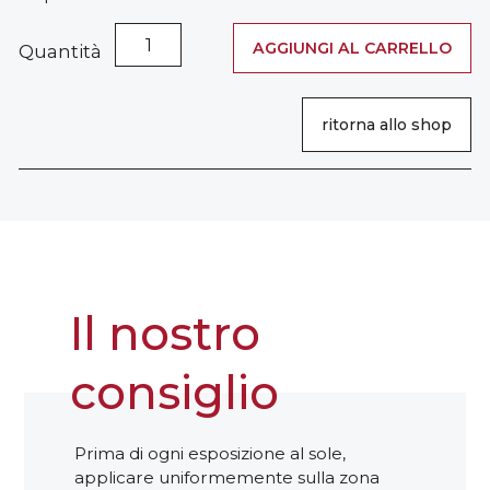
Crema
AGGIUNGI AL CARRELLO
Quantità
Solare
SPF30
Post-
ritorna allo shop
Rasatura
quantità
Il nostro
consiglio
Prima di ogni esposizione al sole,
applicare uniformemente sulla zona