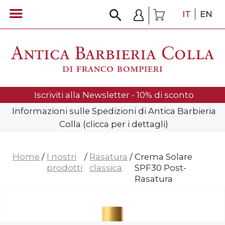
IT
EN
Iscriviti alla Newsletter - 10% di sconto
Informazioni sulle Spedizioni di Antica Barbieria
Colla (clicca per i dettagli)
Home
/
I nostri
/
Rasatura
/
Crema Solare
prodotti
classica
SPF30 Post-
Rasatura