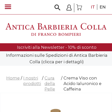
IT
EN
Iscriviti alla Newsletter - 10% di sconto
Informazioni sulle Spedizioni di Antica Barbieria
Colla (clicca per i dettagli)
Home
/
I nostri
/
Cura
/
Crema Viso con
prodotti
della
Acido Ialuronico e
Pelle
Caffeina