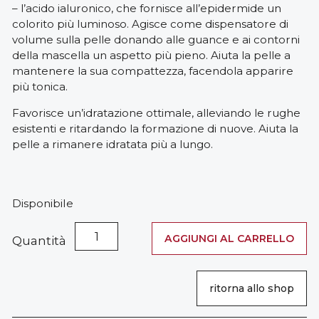
– l’acido ialuronico, che fornisce all’epidermide un
colorito più luminoso. Agisce come dispensatore di
volume sulla pelle donando alle guance e ai contorni
della mascella un aspetto più pieno. Aiuta la pelle a
mantenere la sua compattezza, facendola apparire
più tonica.
Favorisce un’idratazione ottimale, alleviando le rughe
esistenti e ritardando la formazione di nuove. Aiuta la
pelle a rimanere idratata più a lungo.
Disponibile
Crema
AGGIUNGI AL CARRELLO
Quantità
Viso
con
Acido
ritorna allo shop
Ialuronico
e