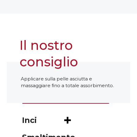
Caffeina
quantità
Il nostro
consiglio
Applicare sulla pelle asciutta e
massaggiare fino a totale assorbimento.
Inci