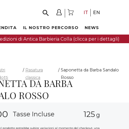
IT
EN
ENDITA
IL NOSTRO PERCORSO
NEWS
dizioni di Antica Barbieria Colla (clicca per i dettagli)
stri
/
Rasatura
/
Saponetta da Barba Sandalo
otti
classica
Rosso
NETTA DA BARBA
ALO ROSSO
00
125
Tasse Incluse
g
del prodotto potrebbe subire variazioni al momento del checkout, una