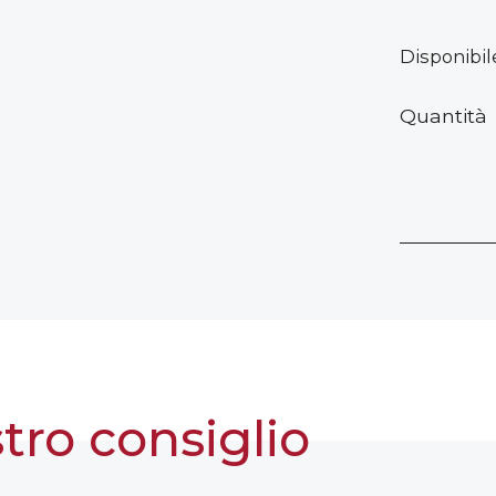
Disponibil
Saponett
Quantità
da
Barba
Sandalo
Rosso
quantità
stro consiglio