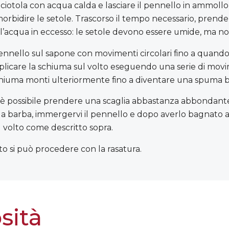
ciotola con acqua calda e lasciare il pennello in ammoll
bidire le setole. Trascorso il tempo necessario, prendere
 l’acqua in eccesso: le setole devono essere umide, ma no
pennello sul sapone con movimenti circolari fino a quando 
licare la schiuma sul volto eseguendo una serie di movim
chiuma monti ulteriormente fino a diventare una spuma b
a è possibile prendere una scaglia abbastanza abbondante
 da barba, immergervi il pennello e dopo averlo bagnato
l volto come descritto sopra.
o si può procedere con la rasatura.
sità