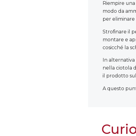
Riempire una 
modo da ammor
per eliminare
Strofinare il 
montare e app
cosicché la s
In alternativ
nella ciotola
il prodotto su
A questo punt
Curio