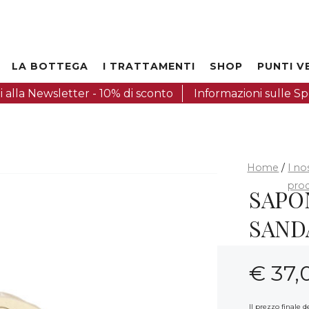
LA BOTTEGA
I TRATTAMENTI
SHOP
PUNTI V
iti alla Newsletter - 10% di sconto
Informazioni sulle Spe
Home
/
I no
prod
SAPO
SAND
€
37,
Il prezzo finale 