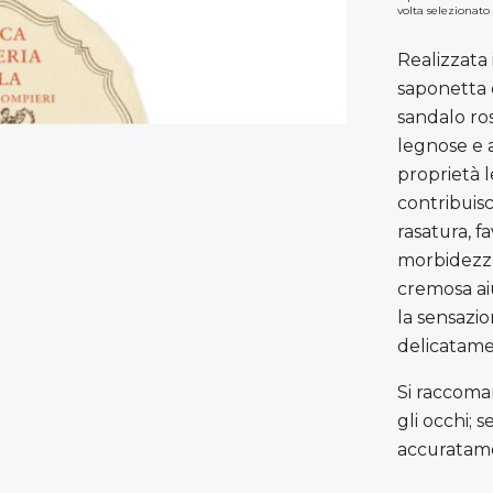
volta selezionato
Realizzata
saponetta è
sandalo ro
legnose e 
proprietà le
contribuis
rasatura, 
morbidezza
cremosa aiu
la sensazio
delicatame
Si raccoma
gli occhi; 
accuratam