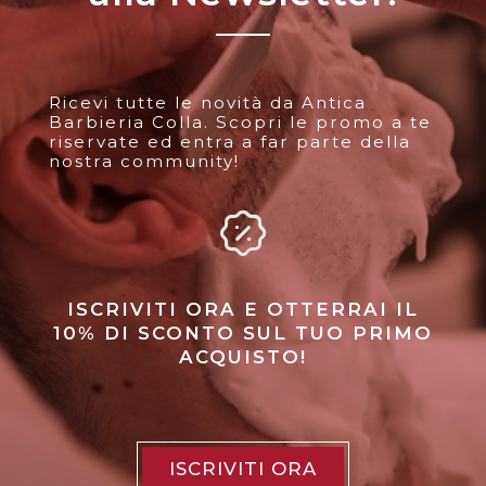
Ricevi tutte le novità da Antica
Barbieria Colla. Scopri le promo a te
riservate ed entra a far parte della
nostra community!
ISCRIVITI ORA E OTTERRAI IL
10% DI SCONTO SUL TUO PRIMO
ACQUISTO!
ISCRIVITI ORA