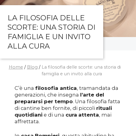
LA FILOSOFIA DELLE
SCORTE: UNA STORIA DI
FAMIGLIA E UN INVITO
ALLA CURA
Home
/
Blog
/
La filosofia delle scorte: una storia di
famiglia e un invito alla cura
C’è una
filosofia antica
, tramandata da
generazioni, che insegna
l’arte del
prepararsi per tempo
. Una filosofia fatta
di cantine ben fornite, di piccoli
rituali
quotidiani
e di una
cura
attenta
, mai
affrettata.
In
casa
Bompieri
, questa abitudine ha