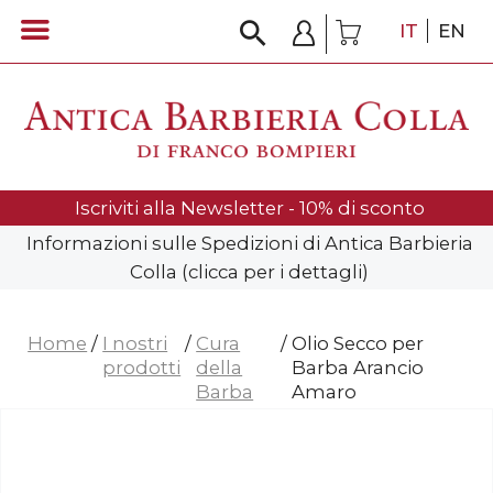
IT
EN
Iscriviti alla Newsletter - 10% di sconto
Informazioni sulle Spedizioni di Antica Barbieria
Colla (clicca per i dettagli)
Home
/
I nostri
/
Cura
/
Olio Secco per
prodotti
della
Barba Arancio
Barba
Amaro