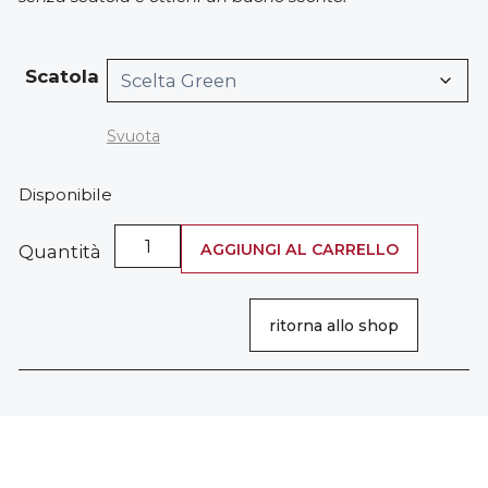
Scatola
Svuota
Disponibile
Olio
AGGIUNGI AL CARRELLO
Quantità
Secco
per
Barba
ritorna allo shop
Arancio
Amaro
quantità