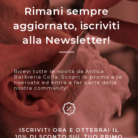
essere
Rimani sempre
scelte
nella
aggiornato, iscriviti
pagina
del
alla Newsletter!
prodotto
Ricevi tutte le novità da Antica
Barbieria Colla. Scopri le promo a te
riservate ed entra a far parte della
nostra community!
ISCRIVITI ORA E OTTERRAI IL
10% DI SCONTO SUL TUO PRIMO