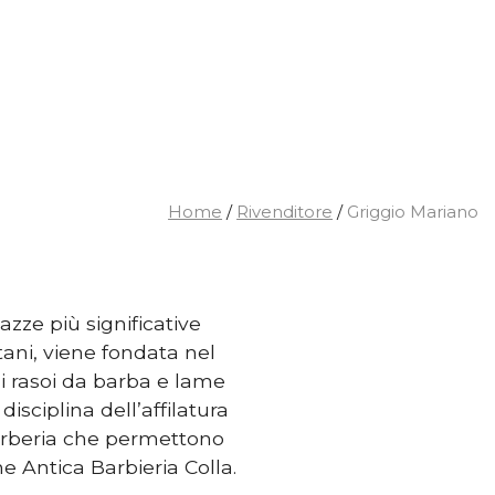
Home
/
Rivenditore
/
Griggio Mariano
azze più significative
tani, viene fondata nel
di rasoi da barba e lame
disciplina dell’affilatura
 barberia che permettono
e Antica Barbieria Colla.