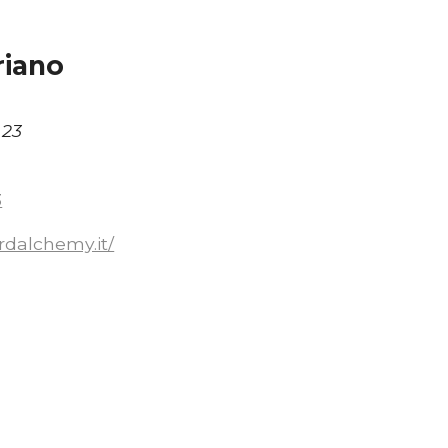
riano
 23
3
rdalchemy.it/