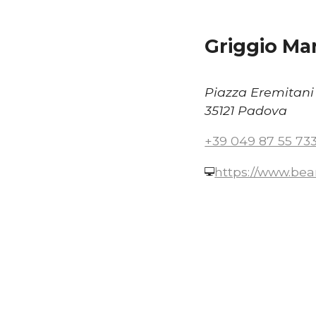
Griggio Ma
Piazza Eremitani
35121 Padova
+39 049 87 55 73
https://www.bea