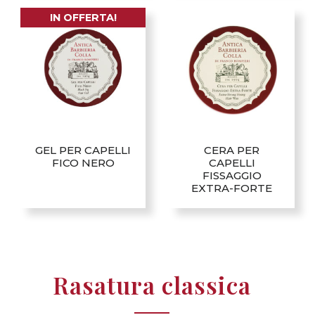
prodotto
prodotto
IN OFFERTA!
ha
ha
più
più
varianti.
varianti.
Le
Le
opzioni
opzioni
possono
possono
essere
essere
scelte
scelte
GEL PER CAPELLI
CERA PER
nella
nella
FICO NERO
CAPELLI
pagina
pagina
FISSAGGIO
del
del
EXTRA-FORTE
prodotto
prodotto
Rasatura classica