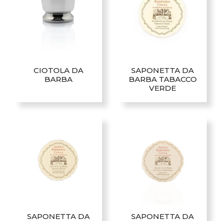
varianti.
Le
opzioni
possono
essere
scelte
CIOTOLA DA
SAPONETTA DA
nella
BARBA
BARBA TABACCO
pagina
VERDE
del
prodotto
SAPONETTA DA
SAPONETTA DA