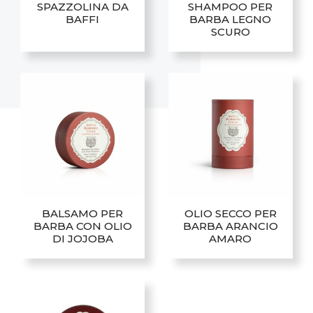
SPAZZOLINA DA
SHAMPOO PER
BAFFI
BARBA LEGNO
SCURO
Questo
prodotto
ha
più
varianti.
Le
opzioni
possono
essere
scelte
BALSAMO PER
OLIO SECCO PER
nella
BARBA CON OLIO
BARBA ARANCIO
pagina
DI JOJOBA
AMARO
del
prodotto
Questo
Questo
prodotto
prodotto
ha
ha