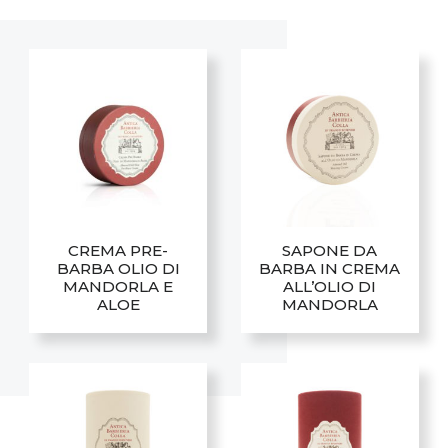
CREMA PRE-
SAPONE DA
BARBA OLIO DI
BARBA IN CREMA
MANDORLA E
ALL’OLIO DI
ALOE
MANDORLA
Questo
Questo
prodotto
prodotto
ha
ha
più
più
varianti.
varianti.