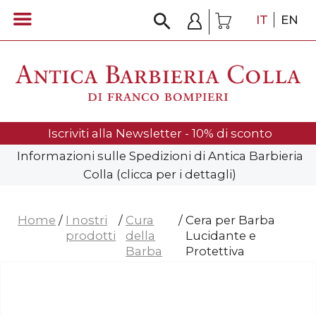
IT
EN
Iscriviti alla Newsletter - 10% di sconto
Informazioni sulle Spedizioni di Antica Barbieria
Colla (clicca per i dettagli)
Home
/
I nostri
/
Cura
/
Cera per Barba
prodotti
della
Lucidante e
Barba
Protettiva