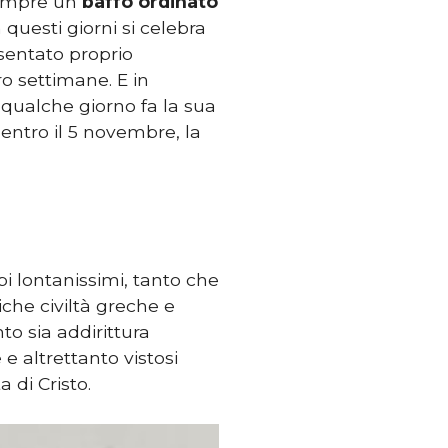
sempre un
baffo ordinato
questi giorni si celebra
esentato proprio
ro settimane. E in
 qualche giorno fa la sua
entro il 5 novembre, la
i lontanissimi, tanto che
iche civiltà greche e
to sia addirittura
 altrettanto vistosi
 di Cristo.