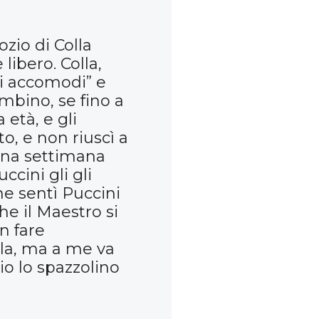
zio di Colla
libero. Colla,
“Si accomodi” e
mbino, se fino a
età, e gli
to, e non riuscì a
 una settimana
ccini gli gli
me sentì Puccini
he il Maestro si
n fare
lla, ma a me va
o lo spazzolino