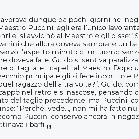
lavorava dunque da pochi giorni nel nego
aestro Puccini: egli era l’unico lavorante 
ntile, si avvicinò al Maestro e gli disse: 
anini che allora doveva sembrare un ba
servò l’aspetto minuto di un uomo senza 
che doveva fare. Guido si sentiva paralizza
ere di tagliare i capelli al Maestro. Dopo
vecchio principale gli si fece incontro e Pu
quel ragazzo dell’altra volta?”. Guido, co
scappò nel retro e si nascose, pensando c
o del taglio precedente; ma Puccini, co
unse: “Perché, vede…, non mi ha fatto nu
iacomo Puccini conservo ancora in negozi
tinava i baffi.