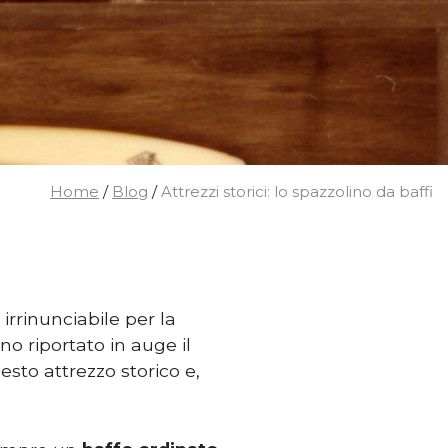
Home
/
Blog
/
Attrezzi storici: lo spazzolino da baffi
irrinunciabile per la
o riportato in auge il
esto attrezzo storico e,