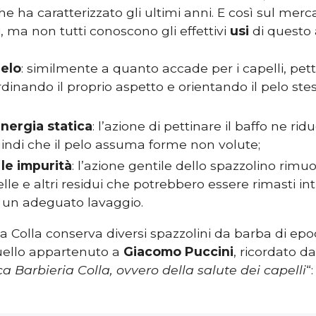
he ha caratterizzato gli ultimi anni. E così sul merca
, ma non tutti conoscono gli effettivi
usi
di questo 
pelo
: similmente a quanto accade per i capelli, pett
rdinando il proprio aspetto e orientando il pelo ste
energia statica
: l’azione di pettinare il baffo ne rid
indi che il pelo assuma forme non volute;
le impurità
: l’azione gentile dello spazzolino rimu
elle e altri residui che potrebbero essere rimasti intr
 un adeguato lavaggio.
a Colla conserva diversi spazzolini da barba di epo
quello appartenuto a
Giacomo Puccini
, ricordato d
a Barbieria Colla, ovvero della salute dei capelli
“: