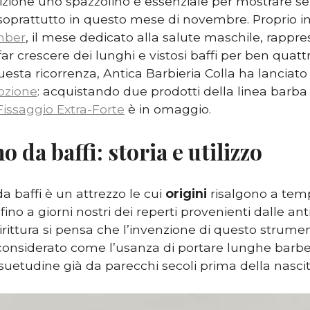
izione uno spazzolino è essenziale per mostrare 
soprattutto in questo mese di novembre. Proprio in 
ber
, il mese dedicato alla salute maschile, rappr
far crescere dei lunghi e vistosi baffi per ben quatt
esta ricorrenza, Antica Barbieria Colla ha lanciato
ozione
: acquistando due prodotti della linea barba 
Fissaggio Extra-Forte
è in omaggio.
o da baffi: storia e utilizzo
a baffi è un attrezzo le cui
origini
risalgono a temp
fino a giorni nostri dei reperti provenienti dalle ant
rittura si pensa che l’invenzione di questo strumen
onsiderato come l’usanza di portare lunghe barbe e
suetudine già da parecchi secoli prima della nascita