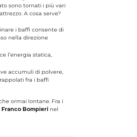
to sono tornati i più vari
attrezzo. A cosa serve?
inare i baffi consente di
sso nella direzione
uce l’energia statica,
ove accumuli di polvere,
appolati fra i baffi
che ormai lontane. Fra i
a
Franco Bompieri
nel