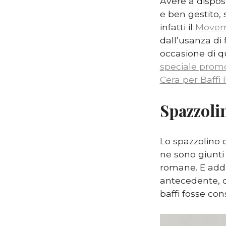
Avere a dispos
e ben gestito, 
infatti il
Movem
dall’usanza di 
occasione di qu
speciale prom
Cera per Baffi 
Spazzolin
Lo spazzolino d
ne sono giunti 
romane. E addi
antecedente, c
baffi fosse con