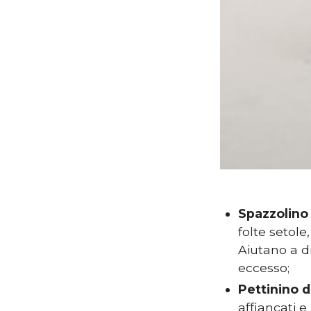
Spazzolino 
folte setole
Aiutano a di
eccesso;
Pettinino 
affiancati e