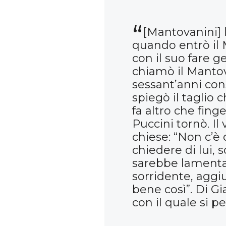
[Mantovanini] 
quando entrò il M
con il suo fare ge
chiamò il Mantov
sessant’anni con
spiegò il taglio 
fa altro che fing
Puccini tornò. Il 
chiese: “Non c’è 
chiedere di lui, 
sarebbe lamentat
sorridente, aggi
bene così”. Di G
con il quale si pet